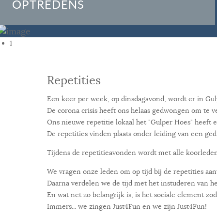
OPTREDENS
REPERTOIRE
1
Repetities
Een keer per week, op dinsdagavond, wordt er in Gu
De corona crisis heeft ons helaas gedwongen om te ve
Ons nieuwe repetitie lokaal het "Gulper Hoes" heeft e
De repetities vinden plaats onder leiding van een ge
Tijdens de repetitieavonden wordt met alle koorlede
We vragen onze leden om op tijd bij de repetities aa
Daarna verdelen we de tijd met het instuderen van he
En wat net zo belangrijk is, is het sociale element zo
Immers... we zingen Just4Fun en we zijn Just4Fun!