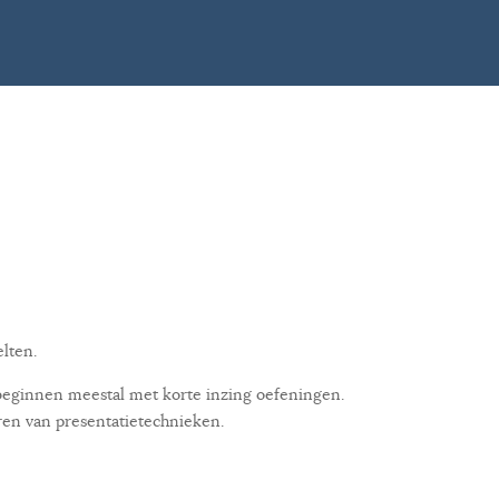
lten.
s beginnen meestal met korte inzing oefeningen.
ren van presentatietechnieken.